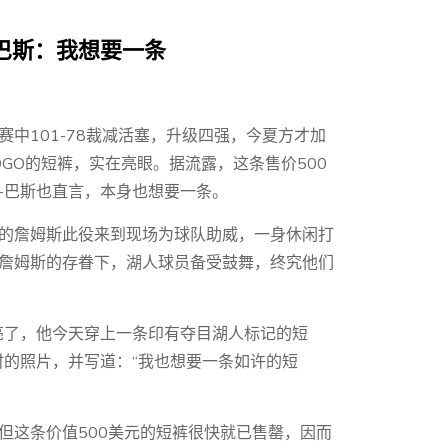
巴斯：我想要一条
赛中101-78裁减活塞，升级四强，今夏方才加
GO的短裤，实在亮眼。据流露，这条售价500
-巴斯也直言，本身也想要一条。
的詹姆斯此役来到现场为球队助威，一身休闲打
詹姆斯的存眷下，湖人球员备受鼓舞，终究他们
亮了，他今天穿上一条印有夺目湖人标记的短
时的照片，并写道：“我也想要一条如许的短
但这条价值500美元的短裤很快就已售罄，因而