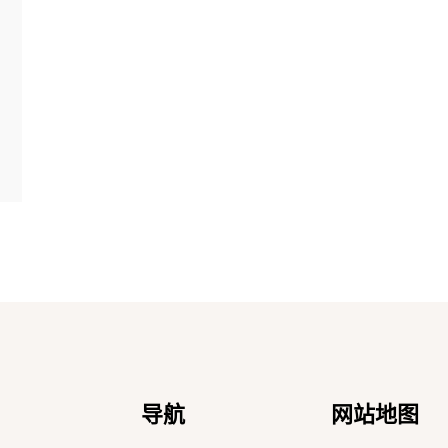
导航
网站地图