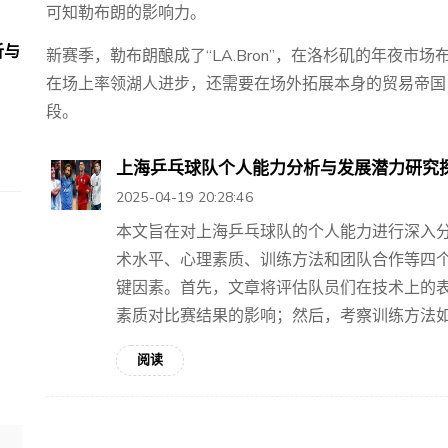
可知勒布朗的影响力。
析与
新赛季，勒布朗酿成了“LA.Bron”，在洛杉矶的年夜
在场上率领湖人进步，还需要在场外拓展本身的贸易帝国
段。
上海乒乓球队个人能力分析与发展潜力研究
2025-04-19 20:28:46
本文旨在对上海乒乓球队的个人能力进行深入
术水平、心理素质、训练方法和团队合作等四
键因素。首先，文章将评估队员们在技术上的
素质对比赛结果的影响；然后，考察训练方法如何
阅读